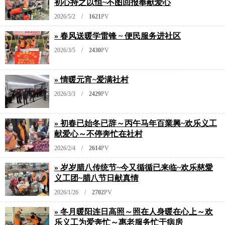
初心持之以恒~不图回报奉献爱心
2026/5/2 /
1621
PV
» 春风送暖学雷锋 ~ 便民服务进社区
2026/3/5 /
2430
PV
» 情暖元宵~爱满社村
2026/3/3 /
2429
PV
» 初春已始冬已辞～丙午马年百業興~欢乐义工
献爱心～不停奔忙在社村
2026/2/4 /
2614
PV
» 岁岁腊八传统节~今又循循已来临~欢乐慈愛
义工团~腊八节日献真情
2026/1/26 /
2702
PV
» 冬月暖阳连日高照～照在人身暖在心上～欢
乐义工为爱奔忙～惠老服务忙于病房