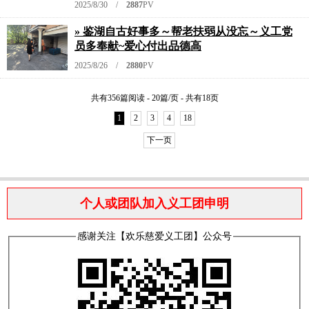
2025/8/30 /
2887
PV
» 鉴湖自古好事多～帮老扶弱从没忘～义工党
员多奉献~爱心付出品德高
2025/8/26 /
2880
PV
共有356篇阅读 - 20篇/页 - 共有18页
1
2
3
4
18
下一页
个人或团队加入义工团申明
感谢关注【欢乐慈爱义工团】公众号