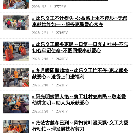
2026/1/13 /
2779
PV
» 欢乐义工不计得失~公益路上永不停步∽无偿
奉献始终如一～服务惠民爱心常在
2025/12/31 /
2716
PV
» 欢乐义工服务惠民～日复一日奔走社村~不忘
初心牢记使命~不图回报奉献爱心
2025/12/16 /
2670
PV
» 冬月暖阳撒越地～欢乐义工忙不停~惠老服务
献爱心～送贷上门进福利
2025/12/10 /
2522
PV
» 阳光明媚照人艳～義工社村去惠民～敬老爱
幼讲文明～助人为乐献爱心
2025/11/28 /
2377
PV
» 茫茫古越冬已到～风扫黄叶漫天飘~义工为愛
行动忙～理发展技挥剪刀