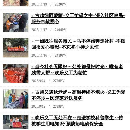
2025/11/19 /
2520
PV
» 古越细雨蒙蒙~义工忙碌之中~深入社区惠民~
服务奉献爱心
2025/11/17 /
2404
PV
» 一如既往服务惠民～马不停蹄奔走社村~不图
回报爱心奉献~不忘初心持之以恒
2025/11/16 /
2419
PV
» 当今社会无限好～处处都是好时光～唯有老
残需人帮～欢乐义工为老忙
2025/9/24 /
2726
PV
» 古越又遇秋老虎～高温持续不熄火~义工为愛
不停步～医院惠老送服务
2025/9/12 /
2789
PV
» 欢乐义工无处不在～走进学校科普学生～传
教学生用电知识~预防触电确保安全