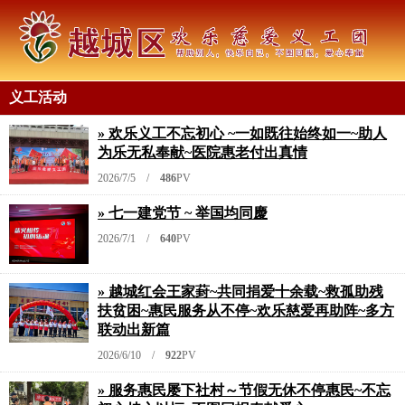
义工活动
» 欢乐义工不忘初心 ~一如既往始终如一~助人
为乐无私奉献~医院惠老付出真情
2026/7/5 /
486
PV
» 七一建党节 ~ 举国均同慶
2026/7/1 /
640
PV
» 越城红会王家葑~共同捐爱十余载~救孤助残
扶贫困~惠民服务从不停~欢乐慈爱再助阵~多方
联动出新篇
2026/6/10 /
922
PV
» 服务惠民屡下社村～节假无休不停惠民~不忘