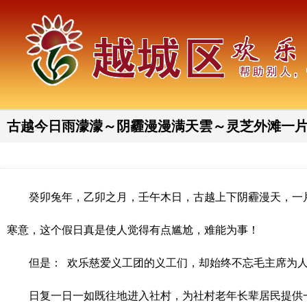
古越今日雨濛濛～阴霾漫漫满天雲～灵芝外滩一
癸卯兔年，乙卯之月，壬午木日，古越上下阴霾漫天，一片
寒意，这个假日真是使人觉得有点尴尬，难能为事！
但是： 欢乐慈爱义工团的义工们，却始终不忘毛主席为人
日复一日一如既往地进入社村，为社村老年长辈居民提供