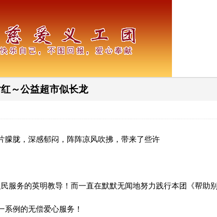
片红～公益超市似长龙
朦胧，深感郁闷，阵阵凉风吹拂，带来了些许
民服务的英明教导！而一直在默默无闻地努力践行本团《帮助别
一系例的无偿爱心服务！