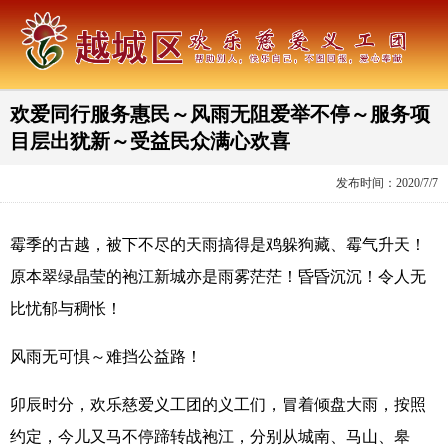
欢爱同行服务惠民～风雨无阻爱举不停～服务项
目层出犹新～受益民众满心欢喜
发布时间：2020/7/7
霉季的古越，被下不尽的天雨搞得是鸡躲狗藏、霉气升天！
原本翠绿晶莹的袍江新城亦是雨雾茫茫！昏昏沉沉！令人无
比忧郁与稠怅！
风雨无可惧～难挡公益路！
卯辰时分，欢乐慈爱义工团的义工们，冒着倾盘大雨，按照
约定，今儿又马不停蹄转战袍江，分别从城南、马山、皋