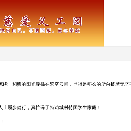
缭绕，和煦的阳光穿插在繁空云间，显得是那么的所向披摩无坚
人士履步健行，真忙碌于特访城村特困学生家庭！
士！