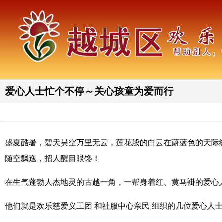
爱心人士忙个不停～关心孩童为爱而行
盛夏酷暑，碧天昊空万里无云，莲花般的白云在蔚蓝色的天际
随空飘逸，招人醒目眼馋！
在生气蓬勃人杰地灵的古越一角，一帮身着红、黄马褂的爱心
他们就是欢乐慈爱义工团 和社服中心亲民 组织的几位爱心人