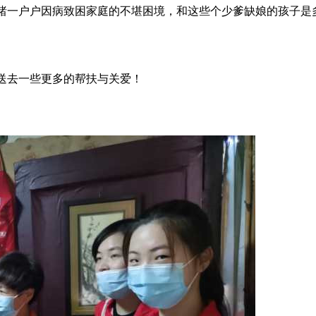
睹一户户因病致困家庭的不堪困境，和这些个少爹缺娘的孩子是
送去一些更多的帮扶与关爱！