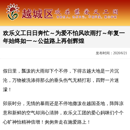
欢乐义工日日奔忙～为爱不怕风吹雨打～年复一
年始终如一～公益路上再创辉煌
发布时间：2020/6/21
假日里，瓢泼的大雨却下个不停，下得古越大地是一片沉
沦，万物被洗涤得那么的垂头伤气无精打彩，四野一片迷
濛！
卯辰时分，无情的暴雨还是不停地撒泼在越国圣地，阵阵凉
意和新鲜的空气却润心清肺，欢乐义工团的爱心妈咪们个个
心旷神怡精神倍增！匆匆奔走在施爱路上！