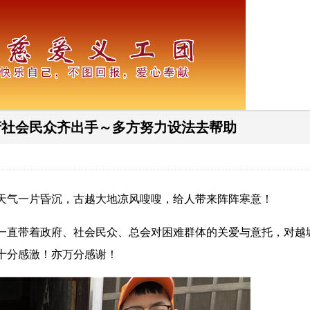
府社会民众齐出手～多方努力设法去帮助
天气一片昏沉，古越大地凉风嗖嗖，给人带来阵阵寒意！
一直带着政府、社会民众、总会对困难群体的关爱与意托，对越
十分感激！亦万分感谢！