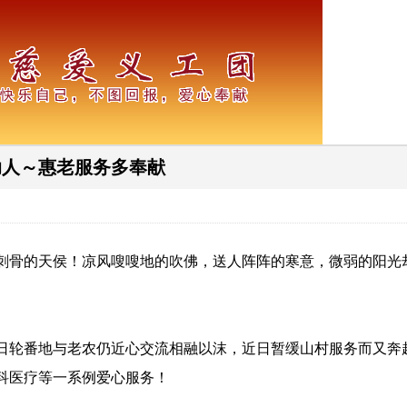
助人～惠老服务多奉献
冷刺骨的天侯！凉风嗖嗖地的吹佛，送人阵阵的寒意，微弱的阳
日轮番地与老农仍近心交流相融以沫，近日暂缓山村服务而又奔
科医疗等一系例爱心服务！